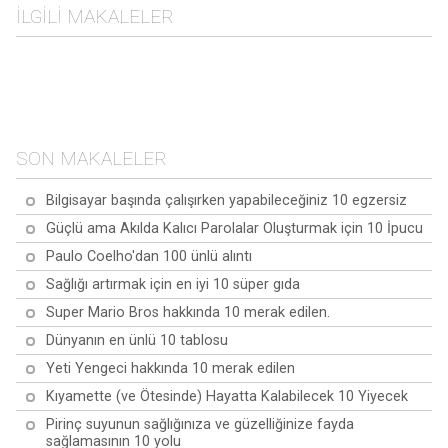
İLGILI MAKALELER
Kinoa hakkında en sık
Baobab hakkında en sık
sorulan 10 soru
Maca hakkında en sık
sorulan 10 soru
Zerdeçal hakkında en sık
sorulan 10 soru
sorulan 10 soru
SON MAKALELER
Bilgisayar başında çalışırken yapabileceğiniz 10 egzersiz
Güçlü ama Akılda Kalıcı Parolalar Oluşturmak için 10 İpucu
Paulo Coelho'dan 100 ünlü alıntı
Sağlığı artırmak için en iyi 10 süper gıda
Super Mario Bros hakkında 10 merak edilen.
Dünyanın en ünlü 10 tablosu
Yeti Yengeci hakkında 10 merak edilen
Kıyamette (ve Ötesinde) Hayatta Kalabilecek 10 Yiyecek
Pirinç suyunun sağlığınıza ve güzelliğinize fayda
sağlamasının 10 yolu