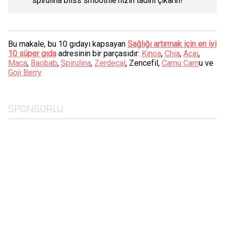
spirulina bliss smoothie'nizin tadını çıkarın!
Bu makale, bu 10 gıdayı kapsayan
Sağlığı artırmak için en iyi
10 süper gıda
adresinin bir parçasıdır:
Kinoa
,
Chia
,
Acai
,
Maca
,
Baobab
,
Spirulina
,
Zerdeçal
, Zencefil,
Camu Cam
u ve
Goji Berry
SPONSORLU