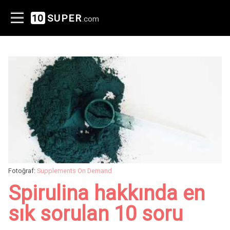
10
SUPER
.com
Fotoğraf:
Supplements On Demand
Spirulina hakkında en
sık sorulan 10 soru