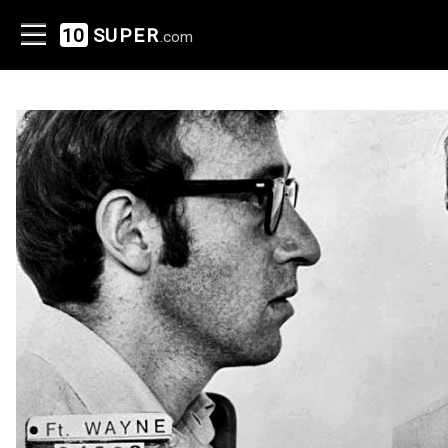
10
SUPER
.com