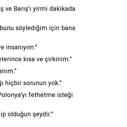
ş ve Barış'ı yirmi dakikada
bunu söylediğim için bana
e insanıyım."
terince kısa ve çirkinim."
anım."
ı hiçbir sorunun yok."
lonya'yı fethetme isteği
p olduğun şeydir."