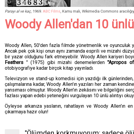
Parayı al ve kaç
, 1969.
ABC Films
, Kamu malı, Wikimedia Commons aracılığıy
Woody Allen'dan 10 ünlü 
Woody Allen, 50'den fazla filmde yönetmenlik ve oyunculuk yap
Ancak pek çok kişi onun aynı zamanda esprili ve mizahi düz
bir yazar olduğunu fark etmeyebilir. Woody Allen kariyeri bo
Feathers
" (1975) gibi mizahi denemelerden
"Apropos of
otobiyografiye kadar birçok kitap yayınladı.
Televizyon ve stand-up komedisi için yazdığı ilk günlerinden,
çalışmalarına kadar, Woody Allen'ın yazıları her zaman kendine
yansıması olmuştur. Woody Allen'ın zekâsını ve bilgeliğini ser
fazlası yapan edebi yeteneğini vurgulayan 10 ünlü alıntıyı okuy
Öyleyse arkanıza yaslanın, rahatlayın ve Woody Allen'ın en 
çıkarmaya hazır olun!
"Ölümden korkmuyorum; sadece ölü