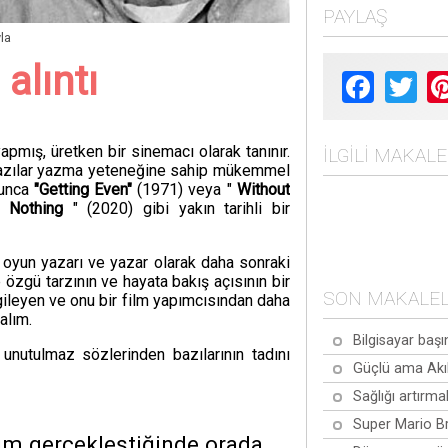
PAYLAŞ
la
alıntı
Facebook
Twit
mış, üretken bir sinemacı olarak tanınır.
İLGILI MAKAL
yazılar yazma yeteneğine sahip mükemmel
yunca
"Getting Even"
(1971) veya "
Without
 Nothing
" (2020) gibi yakın tarihli bir
 oyun yazarı ve yazar olarak daha sonraki
 özgü tarzının ve hayata bakış açısının bir
SON MAKALE
gileyen ve onu bir film yapımcısından daha
alım.
Bilgisayar başı
unutulmaz sözlerinden bazılarının tadını
Güçlü ama Akıl
Sağlığı artırma
Super Mario Br
m gerçekleştiğinde orada