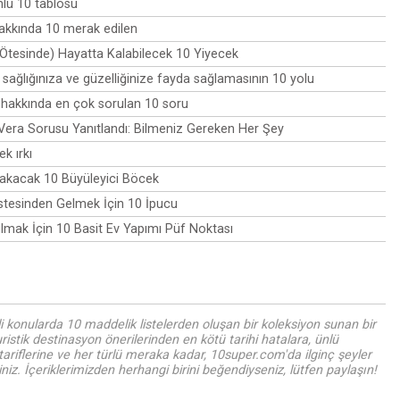
lü 10 tablosu
akkında 10 merak edilen
Ötesinde) Hayatta Kalabilecek 10 Yiyecek
 sağlığınıza ve güzelliğinize fayda sağlamasının 10 yolu
hakkında en çok sorulan 10 soru
 Vera Sorusu Yanıtlandı: Bilmeniz Gereken Her Şey
k ırkı
rakacak 10 Büyüleyici Böcek
stesinden Gelmek İçin 10 İpucu
mak İçin 10 Basit Ev Yapımı Püf Noktası
i konularda 10 maddelik listelerden oluşan bir koleksiyon sunan bir
uristik destinasyon önerilerinden en kötü tarihi hatalara, ünlü
tariflerine ve her türlü meraka kadar, 10super.com'da ilginç şeyler
iz. İçeriklerimizden herhangi birini beğendiyseniz, lütfen paylaşın!