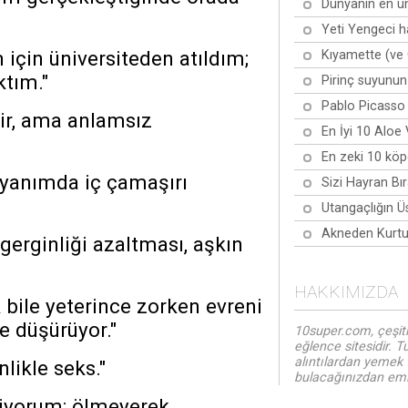
Dünyanın en ün
Yeti Yengeci h
için üniversiteden atıldım;
Kıyamette (ve 
tım."
Pirinç suyunun
Pablo Picasso 
ir, ama anlamsız
En İyi 10 Aloe
En zeki 10 köpe
yanımda iç çamaşırı
Sizi Hayran Bı
Utangaçlığın Ü
Akneden Kurtul
 gerginliği azaltması, aşkın
HAKKIMIZDA
bile yeterince zorken evreni
te düşürüyor."
10super.com, çeşitl
eğlence sitesidir. T
alıntılardan yemek 
likle seks."
bulacağınızdan emin
iyorum; ölmeyerek