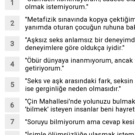
olmak istemiyorum."
"Metafizik sınavında kopya çektiğim 
yanımda oturan çocuğun ruhuna bak
"Aşksız seks anlamsız bir deneyimd
deneyimlere göre oldukça iyidir."
"Öbür dünyaya inanmıyorum, ancak 
getiriyorum."
"Seks ve aşk arasındaki fark, seksin
ise gerginliğe neden olmasıdır."
"Çin Mahallesi'nde yolunuzu bulmak 
'bilmek' isteyen insanlar beni hayre
"Soruyu bilmiyorum ama cevap kesin
"İşimle ölümsüzlüğe ulaşmak istem